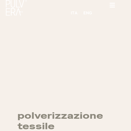
ITA
ENG
polverizzazione
tessile